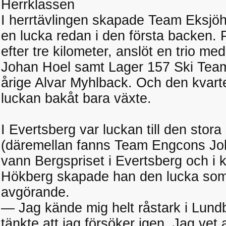
Herrklassen
I herrtävlingen skapade Team Eksj
en lucka redan i den första backen. 
efter tre kilometer, anslöt en trio 
Johan Hoel samt Lager 157 Ski Teams
årige Alvar Myhlback. Och den kvart
luckan bakåt bara växte.
I Evertsberg var luckan till den stor
(däremellan fanns Team Engcons Joha
vann Bergspriset i Evertsberg och i 
Hökberg skapade han den lucka som s
avgörande.
— Jag kände mig helt råstark i Lun
tänkte att jag försöker igen. Jag vet a