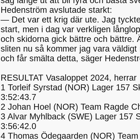
såg länge ut att bli fyra och bästa 
Hedenström avslutade starkt:
— Det var ett krig där ute. Jag tyckte 
start, men i dag var verkligen långl
och skidorna gick bättre och bättre. 
sliten nu så kommer jag vara väldig
och får smälta detta, säger Hedenst
RESULTAT Vasaloppet 2024, herrar
1 Torleif Syrstad (NOR) Lager 157 
3:52:43.7
2 Johan Hoel (NOR) Team Ragde Ch
3 Alvar Myhlback (SWE) Lager 157 
3:56:42.0
4 Thomas Ödegaarden (NOR) Team E