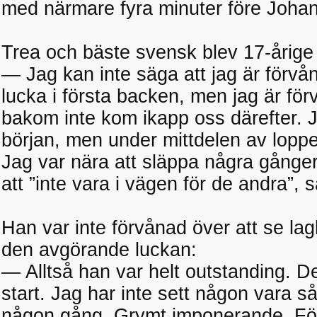
med närmare fyra minuter före Johan
Trea och bäste svensk blev 17-årige
— Jag kan inte säga att jag är förvån
lucka i första backen, men jag är fö
bakom inte kom ikapp oss därefter. J
början, men under mittdelen av lopp
Jag var nära att släppa några gånger
att ”inte vara i vägen för de andra”,
Han var inte förvånad över att se l
den avgörande luckan:
— Alltså han var helt outstanding. D
start. Jag har inte sett någon vara så
någon gång. Grymt imponerande. För