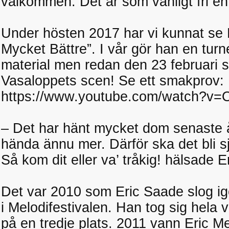
välkommen. Det är som vanligt fri entr
Under hösten 2017 har vi kunnat se 
Mycket Bättre”. I vår gör han en tur
material men redan den 23 februari s
Vasaloppets scen! Se ett smakprov:
https://www.youtube.com/watch?v
– Det har hänt mycket dom senaste 
hända ännu mer. Därför ska det bli sju
Så kom dit eller va’ tråkig! hälsade Er
Det var 2010 som Eric Saade slog i
i Melodifestivalen. Han tog sig hela v
på en tredje plats. 2011 vann Eric M