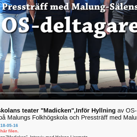
kolans teater "Madicken",Inför Hyllning
av OS-d
å Malungs Folkhögskola och Pressträff med Malu
18-05-16
här filen.