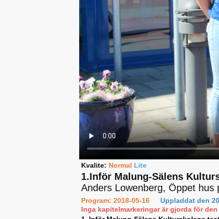
Kvalite:
Normal
Lite
1.Inför Malung-Sälens Kulturs
Anders Lowenberg, Öppet hus p
Program: 2018-05-16
Uppladdat den 20
Inga kapitelmarkeringar är gjorda för den 