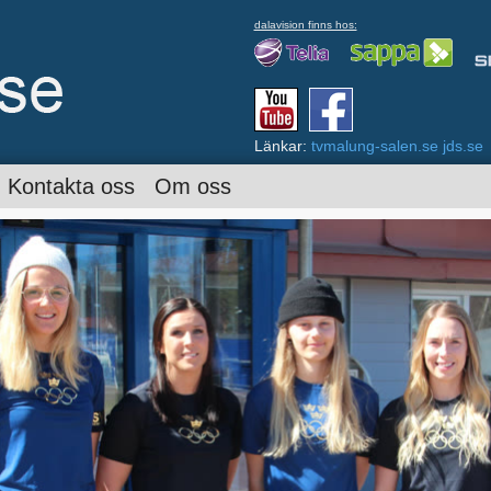
dalavision finns hos:
Länkar:
tvmalung-salen.se
jds.se
Kontakta oss
Om oss