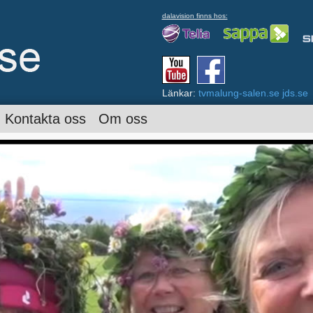
dalavision finns hos:
Länkar:
tvmalung-salen.se
jds.se
Kontakta oss
Om oss