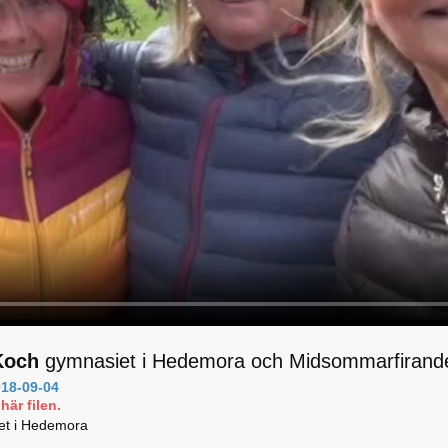
Koch
gymnasiet i Hedemora och Midsommarfirande 
18-09-04
här filen.
et i Hedemora