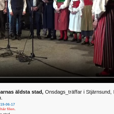
rnas äldsta stad,
Onsdags_träffar i Stjärnsund, I
n.
19-06-17
här filen.