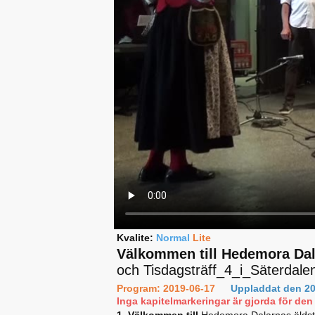
Kvalite:
Normal
Lite
Välkommen till Hedemora Dala
och Tisdagsträff_4_i_Säterdale
Program: 2019-06-17
Uppladdat den 20
Inga kapitelmarkeringar är gjorda för den 