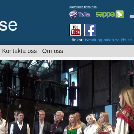
dalavision finns hos:
Länkar:
tvmalung-salen.se
jds.se
Kontakta oss
Om oss