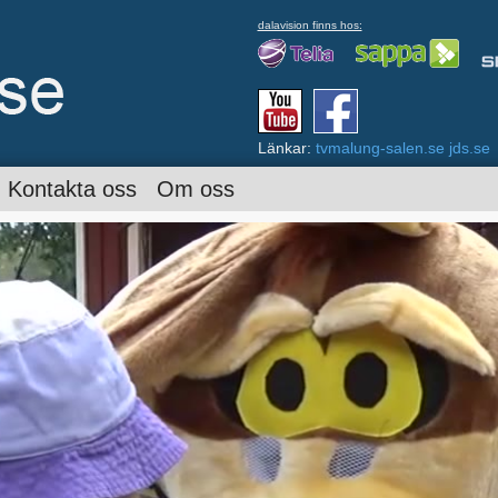
dalavision finns hos:
Länkar:
tvmalung-salen.se
jds.se
Kontakta oss
Om oss