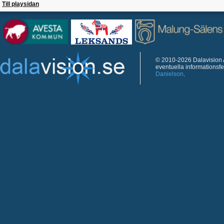
Till playsidan
© 2010-2026 Dalavision A
eventuella informationsf
Danielson
.