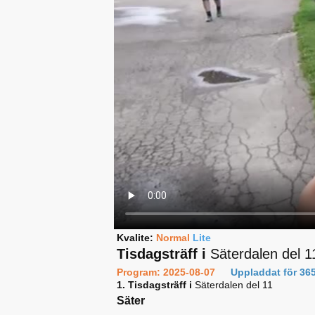
Kvalite:
Normal
Lite
Tisdagsträff i
Säterdalen del 1
Program: 2025-08-07
Uppladdat för 36
1. Tisdagsträff i
Säterdalen del 11
Säter