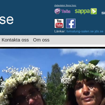
dalavision finns hos:
Länkar:
tvmalung-salen.se
jds.se
Kontakta oss
Om oss