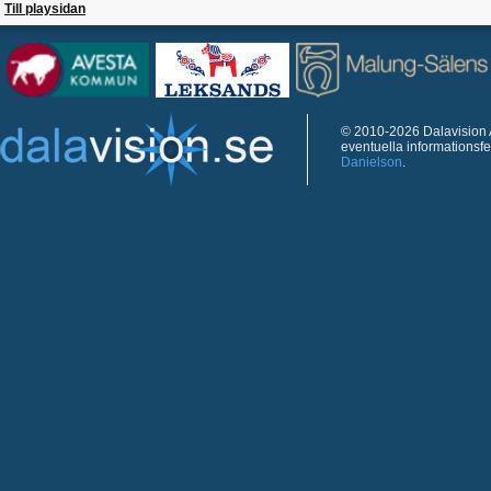
Till playsidan
© 2010-2026 Dalavision A
eventuella informationsf
Danielson
.