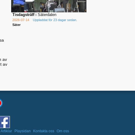
Tisdagsträff
i Säterdalen
2026-07-14
Uppladdat för 23 dagar sedan.
Säter
sa
n av
t av
Artiklar
Playsidan
Kontakta oss
Om oss