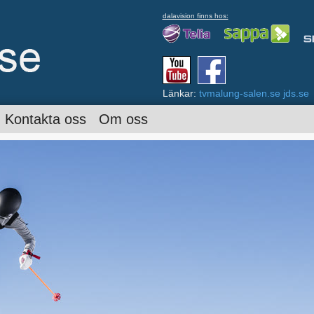
dalavision finns hos:
Länkar:
tvmalung-salen.se
jds.se
Kontakta oss
Om oss