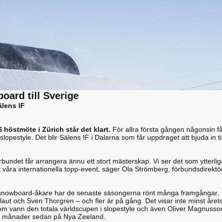
oard till Sverige
lens IF
 höstmöte i Zürich står det klart.
För allra första gången någonsin f
lopestyle. Det blir Sälens IF i Dalarna som får uppdraget att bjuda in til
bundet får arrangera ännu ett stort mästerskap. Vi ser det som ytterlig
 att våra internationella topp-event, säger Ola Strömberg, förbundsdirektö
 snowboard-åkare har de senaste säsongerna rönt många framgångar.
ut och Sven Thorgren – och fler är på gång. Det visar inte minst året
om vann den totala världscupen i slopestyle och även Oliver Magnusso
ra månader sedan på Nya Zeeland.