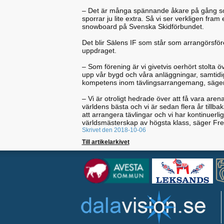
– Det är många spännande åkare på gång so
sporrar ju lite extra. Så vi ser verkligen fra
snowboard på Svenska Skidförbundet.
Det blir Sälens IF som står som arrangörsför
uppdraget.
– Som förening är vi givetvis oerhört stolta
upp vår bygd och våra anläggningar, samtidig
kompetens inom tävlingsarrangemang, säger F
– Vi är otroligt hedrade över att få vara ar
världens bästa och vi är sedan flera år tillb
att arrangera tävlingar och vi har kontinuerli
världsmästerskap av högsta klass, säger Fre
Skrivet den 2018-10-06
Till artikelarkivet