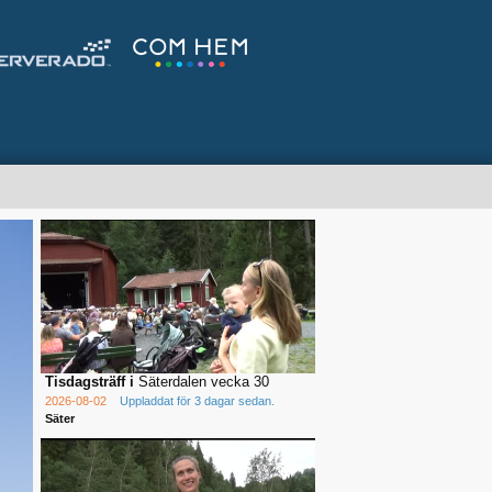
Tisdagsträff i
Säterdalen vecka 30
2026-08-02
Uppladdat för 3 dagar sedan.
Säter