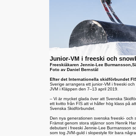
Junior-VM i freeski och snowb
Freeskiåkaren Jennie-Lee Burmansson,Sä
Foto av Daniel Bernstål
Efter det Internationella skidförbundet FIS
Sverige arrangera ett junior-VM i freeski och s
JVM i Kläppen den 7–13 april 2019.
– Vi är mycket glada över att Svenska Skidför
ett kvitto från FIS att vi håller hög klass på
Svenska Skidförbundet.
Den nya generationen svenska freeski- och
Främst genom stora stjärnor som Henrik Harla
debutant i freeski Jennie-Lee Burmansson s
som tog JVM-guld i slopestyle för bara någ