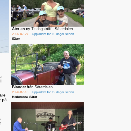
Åter en
ny Tisdagsträff i Säterdalen
2026-07-27
Uppladdat för 10 dagar sedan.
Säter
år
l
Blandat
från Säterdalen
2026-07-18
Uppladdat för 19 dagar sedan.
are
Hedemora
Säter
r på
s
n