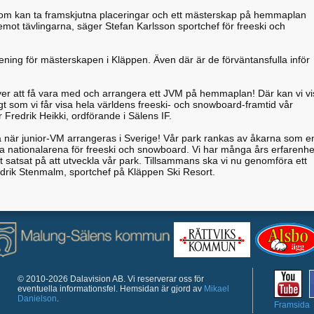
m kan ta framskjutna placeringar och ett mästerskap på hemmaplan
m emot tävlingarna, säger Stefan Karlsson sportchef för freeski och
ening för mästerskapen i Kläppen. Även där är de förväntansfulla inför
 över att få vara med och arrangera ett JVM på hemmaplan! Där kan vi vi
t som vi får visa hela världens freeski- och snowboard-framtid vår
redrik Heikki, ordförande i Sälens IF.
ena när junior-VM arrangeras i Sverige! Vår park rankas av åkarna som e
aka nationalarena för freeski och snowboard. Vi har många års erfarenhe
gt satsat på att utveckla vår park. Tillsammans ska vi nu genomföra ett
drik Stenmalm, sportchef på Kläppen Ski Resort.
© 2010-2026 Dalavision AB. Vi reserverar oss för
eventuella informationsfel. Hemsidan är gjord av
Mikael
Danielson
.
Framsida