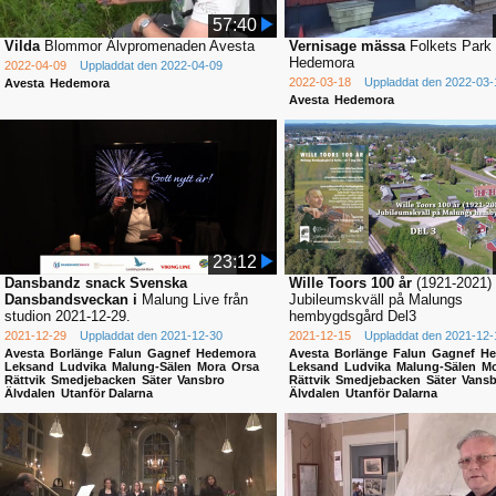
57:40
Vilda
Blommor Älvpromenaden Avesta
Vernisage mässa
Folkets Park
Hedemora
2022-04-09
Uppladdat den 2022-04-09
2022-03-18
Uppladdat den 2022-03-
Avesta
Hedemora
Avesta
Hedemora
23:12
Dansbandz snack Svenska
Wille Toors 100 år
(1921-2021)
Dansbandsveckan i
Malung Live från
Jubileumskväll på Malungs
studion 2021-12-29.
hembygdsgård Del3
2021-12-29
Uppladdat den 2021-12-30
2021-12-15
Uppladdat den 2021-12-
Avesta
Borlänge
Falun
Gagnef
Hedemora
Avesta
Borlänge
Falun
Gagnef
He
Leksand
Ludvika
Malung-Sälen
Mora
Orsa
Leksand
Ludvika
Malung-Sälen
Mo
Rättvik
Smedjebacken
Säter
Vansbro
Rättvik
Smedjebacken
Säter
Vansb
Älvdalen
Utanför Dalarna
Älvdalen
Utanför Dalarna