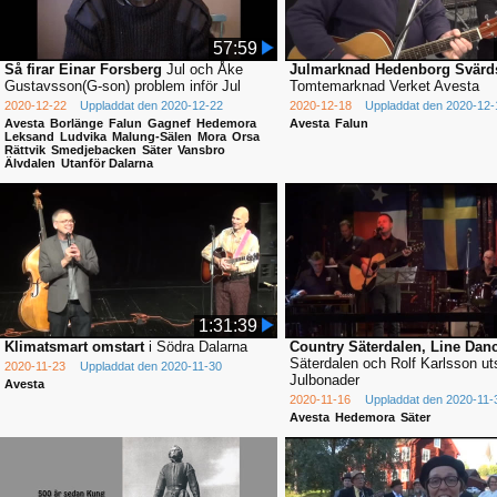
57:59
Så firar Einar Forsberg
Jul och Åke
Julmarknad Hedenborg Svärd
Gustavsson(G-son) problem inför Jul
Tomtemarknad Verket Avesta
2020-12-22
Uppladdat den 2020-12-22
2020-12-18
Uppladdat den 2020-12-
Avesta
Borlänge
Falun
Gagnef
Hedemora
Avesta
Falun
Leksand
Ludvika
Malung-Sälen
Mora
Orsa
Rättvik
Smedjebacken
Säter
Vansbro
Älvdalen
Utanför Dalarna
1:31:39
Klimatsmart omstart
i Södra Dalarna
Country Säterdalen, Line Dan
Säterdalen och Rolf Karlsson uts
2020-11-23
Uppladdat den 2020-11-30
Julbonader
Avesta
2020-11-16
Uppladdat den 2020-11-
Avesta
Hedemora
Säter