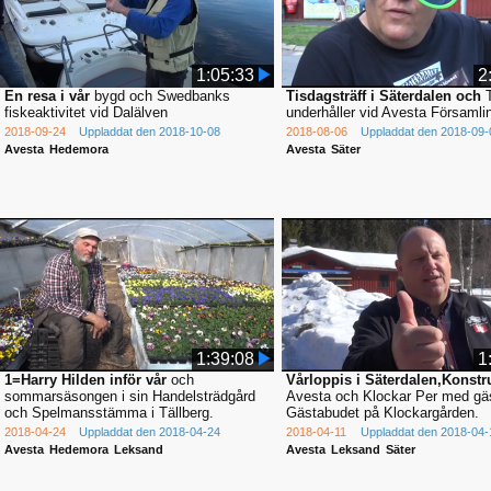
1:05:33
2
En resa i vår
bygd och Swedbanks
Tisdagsträff i Säterdalen och
T
fiskeaktivitet vid Dalälven
underhåller vid Avesta Församl
2018-09-24
Uppladdat den 2018-10-08
2018-08-06
Uppladdat den 2018-09-
Avesta
Hedemora
Avesta
Säter
1:39:08
1
1=Harry Hilden inför vår
och
Vårloppis i Säterdalen,Konstr
sommarsäsongen i sin Handelsträdgård
Avesta och Klockar Per med gäs
och Spelmansstämma i Tällberg.
Gästabudet på Klockargården.
2018-04-24
Uppladdat den 2018-04-24
2018-04-11
Uppladdat den 2018-04-
Avesta
Hedemora
Leksand
Avesta
Leksand
Säter