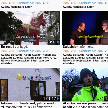
2016-06-20
Uppladdat den 2016-06-20
2016-06-01
Uppladdat den 2016-06-
Avesta
Hedemora
Säter
Avesta
Hedemora
Säter
0:31
En resa
i vår bygd.
Dalavision
informerar.
2016-03-09
Uppladdat den 2016-03-09
2016-02-09
Uppladdat den 2016-02-
Avesta
Borlänge
Falun
Gagnef
Hedemora
Avesta
Borlänge
Falun
Gagnef
He
Leksand
Ludvika
Malung-Sälen
Mora
Orsa
Leksand
Ludvika
Malung-Sälen
Mo
Rättvik
Smedjebacken
Säter
Vansbro
Rättvik
Smedjebacken
Säter
Vansb
Älvdalen
Älvdalen
1:01:17
1
Information Tomteland, julmarknad i
Åke Gustavsson provar fiberd
Vikmanshyttan, musik i Långshyttan
besök vid
Krylbo bingo samt hö