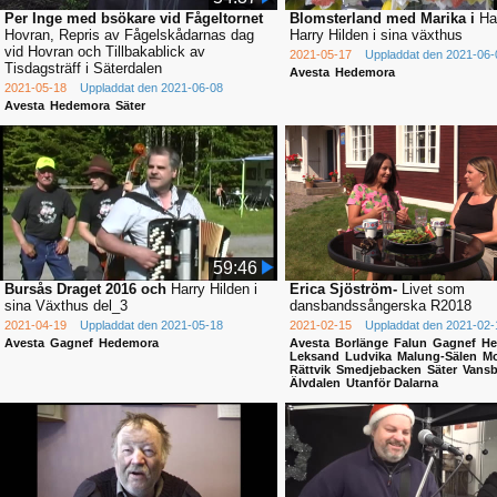
Per Inge med bsökare vid Fågeltornet
Blomsterland med Marika i
Ha
Hovran, Repris av Fågelskådarnas dag
Harry Hilden i sina växthus
vid Hovran och Tillbakablick av
2021-05-17
Uppladdat den 2021-06-
Tisdagsträff i Säterdalen
Avesta
Hedemora
2021-05-18
Uppladdat den 2021-06-08
Avesta
Hedemora
Säter
59:46
Bursås Draget 2016 och
Harry Hilden i
Erica Sjöström-
Livet som
sina Växthus del_3
dansbandssångerska R2018
2021-04-19
Uppladdat den 2021-05-18
2021-02-15
Uppladdat den 2021-02-
Avesta
Gagnef
Hedemora
Avesta
Borlänge
Falun
Gagnef
He
Leksand
Ludvika
Malung-Sälen
Mo
Rättvik
Smedjebacken
Säter
Vansb
Älvdalen
Utanför Dalarna