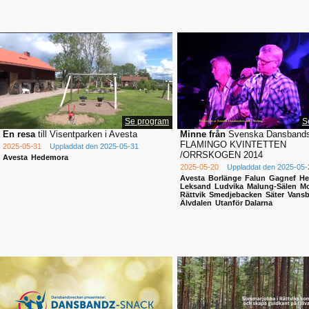
Se program
S
En resa
till Visentparken i Avesta
Minne från
Svenska Dansband
FLAMINGO KVINTETTEN
2025-05-31
Uppladdat den 2025-05-31
/ORRSKOGEN 2014
Avesta
Hedemora
2025-05-20
Uppladdat den 2025-05-
Avesta
Borlänge
Falun
Gagnef
He
Leksand
Ludvika
Malung-Sälen
Mo
Rättvik
Smedjebacken
Säter
Vansb
Älvdalen
Utanför Dalarna