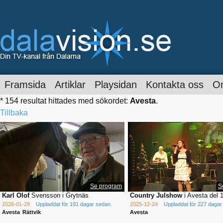
Framsida
Artiklar
Playsidan
Kontakta oss
O
* 154 resultat hittades med sökordet:
Avesta
.
Tillbaka
Se program
S
Karl Olof
Svensson i Grytnäs
Country Julshow
i Avesta del 
2026-01-29
Uppladdat för 191 dagar sedan.
2025-12-24
Uppladdat för 227 dagar
Avesta
Rättvik
Avesta