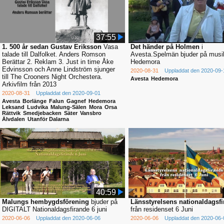
37:55
1. 500 år sedan Gustav Eriksson
Vasa
Det händer på Holmen
i
talade till Dalfolket. Anders Romson
Avesta.Spelmän bjuder på musik 
Berättar 2. Reklam 3. Just in time Åke
Hedemora
Edvinsson och Anne Lindström sjunger
2020-08-31
Uppladdat den 2020-09-
till The Crooners Night Orchestera.
Avesta
Hedemora
Arkivfilm från 2013
2020-08-31
Uppladdat den 2020-09-01
Avesta
Borlänge
Falun
Gagnef
Hedemora
Leksand
Ludvika
Malung-Sälen
Mora
Orsa
Rättvik
Smedjebacken
Säter
Vansbro
Älvdalen
Utanför Dalarna
40:59
Malungs hembygdsförening
bjuder på
Länsstyrelsens nationaldagsfi
DIGITALT Nationaldagsfirande 6 juni
från residenset 6 Juni
2020-06-06
Uppladdat den 2020-06-06
2020-06-06
Uppladdat den 2020-06-