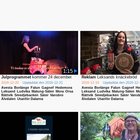
1:15
Julprogrammet
kommer 24 december.
Reklam
Leksands knäckebröd
2016-12-20
Uppladdat den 2016-12-21
2016-12-15
Uppladdat den 2016-12-
Avesta
Borlänge
Falun
Gagnef
Hedemora
Avesta
Borlänge
Falun
Gagnef
He
Leksand
Ludvika
Malung-Sälen
Mora
Orsa
Leksand
Ludvika
Malung-Sälen
Mo
Rättvik
Smedjebacken
Säter
Vansbro
Rättvik
Smedjebacken
Säter
Vansb
Älvdalen
Utanför Dalarna
Älvdalen
Utanför Dalarna