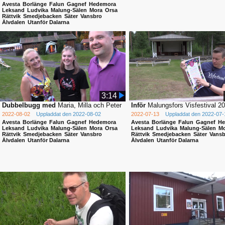
Avesta
Borlänge
Falun
Gagnef
Hedemora
Leksand
Ludvika
Malung-Sälen
Mora
Orsa
Rättvik
Smedjebacken
Säter
Vansbro
Älvdalen
Utanför Dalarna
3:14
Dubbelbugg med
Maria, Milla och Peter
Inför
Malungsfors Visfestival 2
2022-08-02
Uppladdat den 2022-08-02
2022-07-13
Uppladdat den 2022-07-
Avesta
Borlänge
Falun
Gagnef
Hedemora
Avesta
Borlänge
Falun
Gagnef
He
Leksand
Ludvika
Malung-Sälen
Mora
Orsa
Leksand
Ludvika
Malung-Sälen
Mo
Rättvik
Smedjebacken
Säter
Vansbro
Rättvik
Smedjebacken
Säter
Vansb
Älvdalen
Utanför Dalarna
Älvdalen
Utanför Dalarna