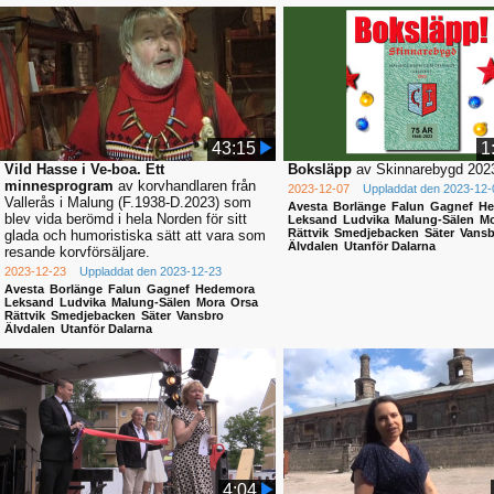
43:15
1
Vild Hasse i Ve-boa. Ett
Boksläpp
av Skinnarebygd 202
minnesprogram
av korvhandlaren från
2023-12-07
Uppladdat den 2023-12-
Vallerås i Malung (F.1938-D.2023) som
Avesta
Borlänge
Falun
Gagnef
He
blev vida berömd i hela Norden för sitt
Leksand
Ludvika
Malung-Sälen
Mo
Rättvik
Smedjebacken
Säter
Vansb
glada och humoristiska sätt att vara som
Älvdalen
Utanför Dalarna
resande korvförsäljare.
2023-12-23
Uppladdat den 2023-12-23
Avesta
Borlänge
Falun
Gagnef
Hedemora
Leksand
Ludvika
Malung-Sälen
Mora
Orsa
Rättvik
Smedjebacken
Säter
Vansbro
Älvdalen
Utanför Dalarna
4:04