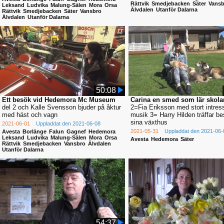
Rättvik
Smedjebacken
Säter
Vansb
Leksand
Ludvika
Malung-Sälen
Mora
Orsa
Älvdalen
Utanför Dalarna
Rättvik
Smedjebacken
Säter
Vansbro
Älvdalen
Utanför Dalarna
50:08
Ett besök vid Hedemora Mc Museum
Carina en smed som lär skola
del 2 och Kalle Svensson bjuder på åktur
2=Fia Eriksson med stort intress
med häst och vagn
musik 3= Harry Hilden träffar be
sina växthus
2021-06-01
Uppladdat den 2021-06-08
2021-05-31
Uppladdat den 2021-06-
Avesta
Borlänge
Falun
Gagnef
Hedemora
Leksand
Ludvika
Malung-Sälen
Mora
Orsa
Avesta
Hedemora
Säter
Rättvik
Smedjebacken
Vansbro
Älvdalen
Utanför Dalarna
54:37