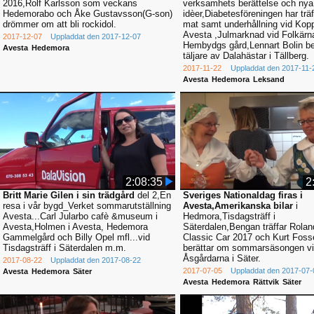
2016,Rolf Karlsson som veckans
verksamhets berättelse och nya
Hedemorabo och Åke Gustavsson(G-son)
idèer,Diabetesföreningen har trä
drömmer om att bli rockidol.
mat samt underhållning vid Kopp
Avesta ,Julmarknad vid Folkärn
2017-12-07
Uppladdat den 2017-12-07
Hembydgs gård,Lennart Bolin b
Avesta
Hedemora
täljare av Dalahästar i Tällberg.
2017-11-22
Uppladdat den 2017-11-
Avesta
Hedemora
Leksand
2:08:35
2
Britt Marie Gilen i sin trädgård
del 2,En
Sveriges Nationaldag firas i
resa i vår bygd_Verket sommarutställning
Avesta,Amerikanska bilar
i
Avesta...Carl Jularbo cafè &museum i
Hedmora,Tisdagsträff i
Avesta,Holmen i Avesta, Hedemora
Säterdalen,Bengan träffar Roland
Gammelgård och Billy Opel mfl...vid
Classic Car 2017 och Kurt Foss
Tisdagsträff i Säterdalen m.m.
berättar om sommarsäsongen v
Åsgårdarna i Säter.
2017-08-22
Uppladdat den 2017-08-22
2017-07-05
Uppladdat den 2017-07-
Avesta
Hedemora
Säter
Avesta
Hedemora
Rättvik
Säter