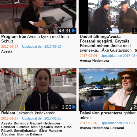
48:31
1
Program från
Avesta kyrka med Irma
Underhållning:Avesta
Schulz.
Församlingsgård, Grytnäs
Församlinshem,Jocke
med
2017-03-27
Uppladdat den 2017-03-27
svensexa...,Åke Gustavsson i ful
Avesta
2017-03-04
Uppladdat den 2017-03-
Avesta
Hedemora
1:00
2
Reklam
Leksands knäckebröd
Dalavision presenterar
gobitar 
arkivet
2017-01-17
Uppladdat den 2017-01-18
2017-01-16
Uppladdat den 2017-01-
Avesta
Borlänge
Gagnef
Hedemora
Leksand
Ludvika
Malung-Sälen
Mora
Orsa
Avesta
Hedemora
Leksand
Rättvik
Smedjebacken
Säter
Vansbro
Älvdalen
Utanför Dalarna