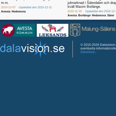
m.m.
julmarknad i Säterdalen och dra
kväll Maxim Borlänge.
2015-12-07
Uppladdat den 2015-12-11
2015-11-30
Uppladdat den 2015-12-
Avesta
Hedemora
Avesta
Borlänge
Hedemora
Säter
© 2010-2026 Dalavision A
eventuella informationsf
Danielson
.