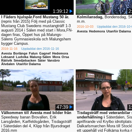
1:39:12
2
I Fäders hjulspår.Ford Mustang 50 år.
Kolmilansdag,
Bondensdag, Sk
(repris från 2015) Följ med på Classic
m.m.
Mustang Club Swedens mustangträff 1-3
2016-10-03
Uppladdat den 2016-10-
augusti 2014 i Sälen med start i Mora,FN-
Avesta
Hedemora
Utanför Dalarna
dagen firas, Öppet hus på Malungs-
Sälens Gymnasieskola och Malungshem
bygger Campus.
2016-11-16
Uppladdat den 2016-11-16
Avesta
Borlänge
Falun
Gagnef
Hedemora
Leksand
Ludvika
Malung-Sälen
Mora
Orsa
Rättvik
Smedjebacken
Säter
Vansbro
Älvdalen
Utanför Dalarna
47:39
1
Välkommen till Avesta med bilder från
Tisdagsträff med veteranbilar
Speedway banan Brovallen, Erik
underhållning i
Säterdalen, Sis
Larsgården, Karlfeldsgården, Tisdagsträff
aprilfirande vid Krylbo idrottplats
i Säterdalen del 4, Klipp från Bjursdraget
Dalkarlsmarchen Mora till Stoc
2016.mm
ett uppehåll vid Folkärna kyrka