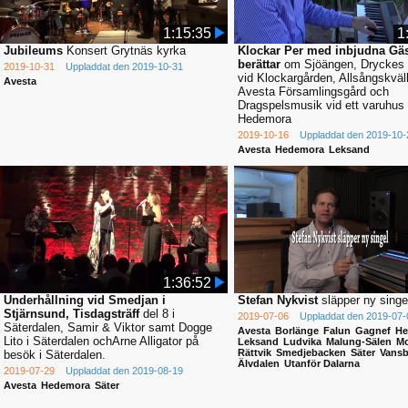
1:15:35
1
Jubileums
Konsert Grytnäs kyrka
Klockar Per med inbjudna Gäs
berättar
om Sjöängen, Dryckes
2019-10-31
Uppladdat den 2019-10-31
vid Klockargården, Allsångskväll
Avesta
Avesta Församlingsgård och
Dragspelsmusik vid ett varuhus 
Hedemora
2019-10-16
Uppladdat den 2019-10-
Avesta
Hedemora
Leksand
1:36:52
Underhållning vid Smedjan i
Stefan Nykvist
släpper ny singe
Stjärnsund, Tisdagsträff
del 8 i
2019-07-06
Uppladdat den 2019-07-
Säterdalen, Samir & Viktor samt Dogge
Avesta
Borlänge
Falun
Gagnef
He
Lito i Säterdalen ochArne Alligator på
Leksand
Ludvika
Malung-Sälen
Mo
Rättvik
Smedjebacken
Säter
Vansb
besök i Säterdalen.
Älvdalen
Utanför Dalarna
2019-07-29
Uppladdat den 2019-08-19
Avesta
Hedemora
Säter