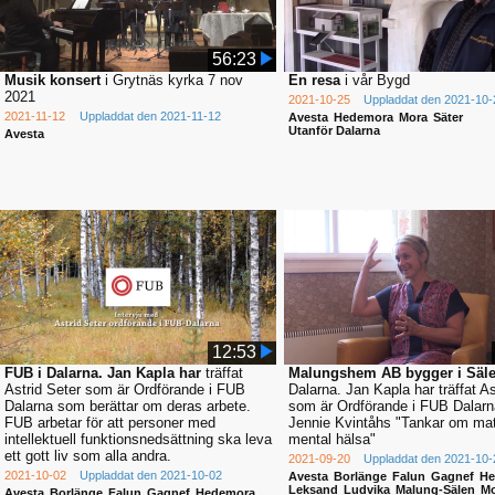
56:23
Musik konsert
i Grytnäs kyrka 7 nov
En resa
i vår Bygd
2021
2021-10-25
Uppladdat den 2021-10-
2021-11-12
Uppladdat den 2021-11-12
Avesta
Hedemora
Mora
Säter
Utanför Dalarna
Avesta
12:53
FUB i Dalarna. Jan Kapla har
träffat
Malungshem AB bygger i Säle
Astrid Seter som är Ordförande i FUB
Dalarna. Jan Kapla har träffat As
Dalarna som berättar om deras arbete.
som är Ordförande i FUB Dalarn
FUB arbetar för att personer med
Jennie Kvintåhs "Tankar om ma
intellektuell funktionsnedsättning ska leva
mental hälsa"
ett gott liv som alla andra.
2021-09-20
Uppladdat den 2021-10-
2021-10-02
Uppladdat den 2021-10-02
Avesta
Borlänge
Falun
Gagnef
He
Leksand
Ludvika
Malung-Sälen
Mo
Avesta
Borlänge
Falun
Gagnef
Hedemora