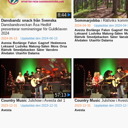
8:44
Dansbandz snack från Svenska
Sommarjobba
i Rättviks kom
Dansbandsveckan Åsa Hedlöf
2024-04-30
Uppladdat den 2024-04-
presenterar nomineringar för Guldklaven
Avesta
Borlänge
Falun
Gagnef
He
2024
Leksand
Ludvika
Malung-Sälen
Mo
Rättvik
Smedjebacken
Säter
Vansb
2024-06-13
Uppladdat den 2024-06-13
Älvdalen
Utanför Dalarna
Avesta
Borlänge
Falun
Gagnef
Hedemora
Leksand
Ludvika
Malung-Sälen
Mora
Orsa
Rättvik
Smedjebacken
Säter
Vansbro
Älvdalen
Utanför Dalarna
57:13
Country Music
Julshow i Avesta del 1
Country Music
Julshow i Avest
2023-12-31
Uppladdat den 2023-12-31
2023-12-31
Uppladdat den 2023-12-
Avesta
Avesta