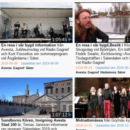
1:05:41
1
En resa i vår bygd information
från
En resa i vår bygd,Besök i
Klos
Avesta, Jubileumsdag vid Radio Gagnef
Skogsdag vid Björktjärn, En trä
och Kurt Fosselius om sommarprogram
Fedrik Swahn, Kickboxning i Av
vid Åsgårdarna i Säter.
Tisdagsträffen i Säterdalen och
vid Radio Gagnef
2019-06-09
Uppladdat den 2019-06-09
2019-05-24
Uppladdat den 2019-05-
Avesta
Gagnef
Säter
Avesta
Gagnef
Hedemora
Säter
1:07:12
Sundborns Kören, Invigning Avesta
Midnattsmässa
från Grytnäs ky
Stad 100
år, Tomas Jansson informerar
2018-12-31
Uppladdat den 2018-12-
om program Säterdalen 2019 och