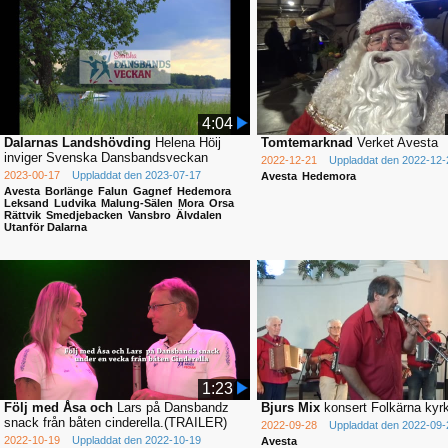
4:04
Dalarnas Landshövding
Helena Höij
Tomtemarknad
Verket Avesta
inviger Svenska Dansbandsveckan
2022-12-21
Uppladdat den 2022-12-
2023-00-17
Uppladdat den 2023-07-17
Avesta
Hedemora
Avesta
Borlänge
Falun
Gagnef
Hedemora
Leksand
Ludvika
Malung-Sälen
Mora
Orsa
Rättvik
Smedjebacken
Vansbro
Älvdalen
Utanför Dalarna
1:23
Följ med Åsa och
Lars på Dansbandz
Bjurs Mix
konsert Folkärna kyr
snack från båten cinderella.(TRAILER)
2022-09-28
Uppladdat den 2022-09-
2022-10-19
Uppladdat den 2022-10-19
Avesta