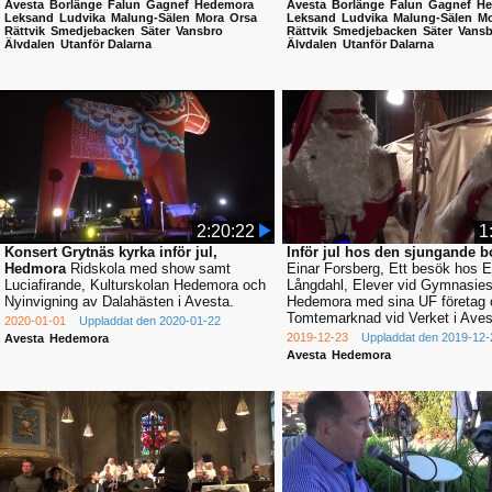
Avesta
Borlänge
Falun
Gagnef
Hedemora
Avesta
Borlänge
Falun
Gagnef
He
Leksand
Ludvika
Malung-Sälen
Mora
Orsa
Leksand
Ludvika
Malung-Sälen
Mo
Rättvik
Smedjebacken
Säter
Vansbro
Rättvik
Smedjebacken
Säter
Vansb
Älvdalen
Utanför Dalarna
Älvdalen
Utanför Dalarna
2:20:22
1
Konsert Grytnäs kyrka inför jul,
Inför jul hos den sjungande 
Hedmora
Ridskola med show samt
Einar Forsberg, Ett besök hos E
Luciafirande, Kulturskolan Hedemora och
Långdahl, Elever vid Gymnasie
Nyinvigning av Dalahästen i Avesta.
Hedemora med sina UF företag 
Tomtemarknad vid Verket i Aves
2020-01-01
Uppladdat den 2020-01-22
2019-12-23
Uppladdat den 2019-12-
Avesta
Hedemora
Avesta
Hedemora