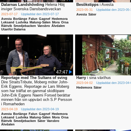
Dalarnas Landshövding
Helena Höij
Besökstipps
i Avesta
inviger Svenska Dansbandsveckan
2023-05-31
Uppladdat den 2023-05-
2023-07-17
Uppladdat den 2023-07-17
Avesta
Säter
Avesta
Borlänge
Falun
Gagnef
Hedemora
Leksand
Ludvika
Malung-Sälen
Mora
Orsa
Rättvik
Smedjebacken
Vansbro
Älvdalen
Utanför Dalarna
47:47
Reportage med The Sultans of sving
Harry
i sina växthus
Dire StraitsTribute, Moberg möter John-
2023-04-02
Uppladdat den 2023-04-
Erik Eggens. Reportage av Lars Moberg
Hedemora
Säter
som har träffat en gammal skidlöpare
John-Erik Eggens Naemi Forsed berättar
minnen från sin uppväxt och S.P Persson
i Romarheden
2023-04-19
Uppladdat den 2023-04-19
Avesta
Borlänge
Falun
Gagnef
Hedemora
Leksand
Ludvika
Malung-Sälen
Mora
Orsa
Rättvik
Smedjebacken
Säter
Vansbro
Älvdalen