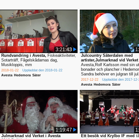
3:21:43
1
Rundvandring i Avesta,
Fiskeaktiviteter,
Julcountry Säterdalen med
Sotarträff, Fågelskådarnas dag,
artister,Julmarknad vid Verket
Musikloppis, mm
Avesta,Rolf Karlsson med sin ut
bonader och plancher i Hedemo
2018-01-22
Uppladdat den 2018-01-22
Sandra behöver en julgran till jul
Avesta
Hedemora
Säter
2017-12-22
Uppladdat den 2017-12-
Avesta
Hedemora
Säter
1:19:47
1
Julmarknad vid Verket i Avesta
Ett besök vid Krylbo IF med
tå