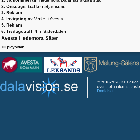
1. Välkommen till
Hedemora Dalarnas äldsta stad
2. Onsdags_träffar
i Stjärnsund
3. Reklam
4. Invigning av
Verket i Avesta
5. Reklam
6. Tisdagsträff_4_i_Säterdalen
Avesta
Hedemora
Säter
Till playsidan
© 2010-2026 Dalavision A
eventuella informationsf
Danielson
.