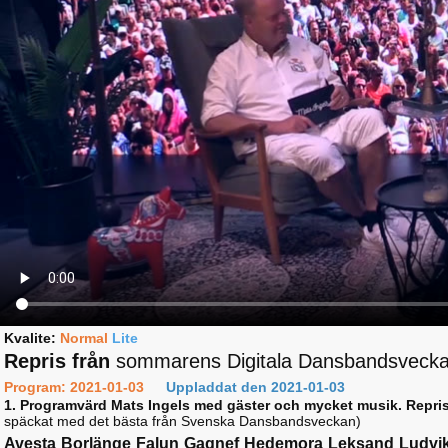
Kvalite:
Normal
Lite
Repris från
sommarens Digitala Dansbandsvecka
Program: 2021-01-03
Uppladdat den 2021-01-03
1. Programvärd Mats Ingels med gäster och mycket musik. Repris
späckat med det bästa från Svenska Dansbandsveckan)
Avesta
Borlänge
Falun
Gagnef
Hedemora
Leksand
Ludvi