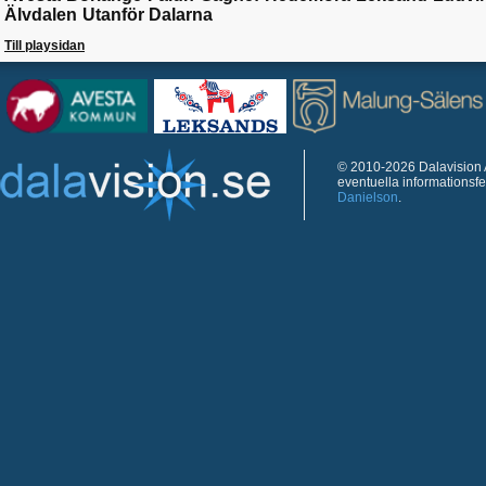
Älvdalen
Utanför Dalarna
Till playsidan
© 2010-2026 Dalavision A
eventuella informationsf
Danielson
.