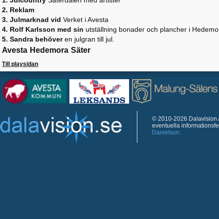
1. Julcountry
Säterdalen med artister
2. Reklam
3. Julmarknad vid
Verket i Avesta
4. Rolf Karlsson med sin
utställning bonader och plancher i Hedemo
5. Sandra behöver
en julgran till jul.
Avesta
Hedemora
Säter
Till playsidan
© 2010-2026 Dalavision A
eventuella informationsf
Danielson
.