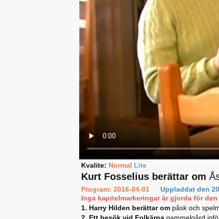
Kvalite:
Normal
Lite
Kurt Fosselius berättar om
Ås
Program: 2016-04-01
Uppladdat den 20
Inga kapitelmarkeringar är gjorda för den 
1. Harry Hilden berättar om
påsk och spel
2. Ett besök vid Folkärna
gammelgård infö