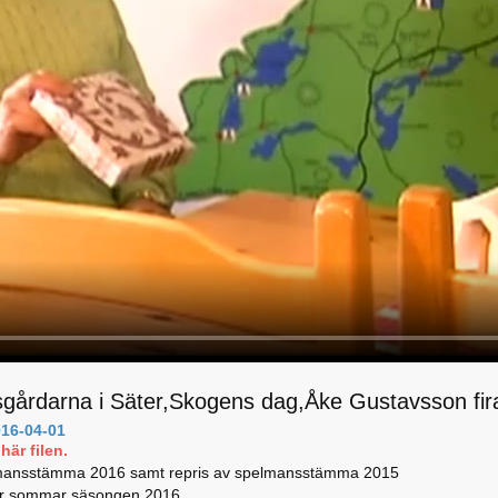
gårdarna i Säter,Skogens dag,Åke Gustavsson fir
16-04-01
här filen.
mansstämma 2016 samt repris av spelmansstämma 2015
r sommar säsongen 2016.