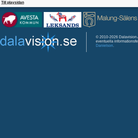
Till playsidan
© 2010-2026 Dalavision A
eventuella informationsf
Danielson
.